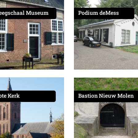
egschaal Museum
Podium deMess
ote Kerk
Bastion Nieuw Molen