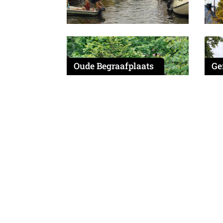
Oude Begraafplaats
Ge
Over de stichting