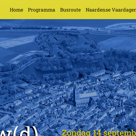
Home
Programma
Busroute
Naardense Vaardage
w(d)
Zondag 14 septemb